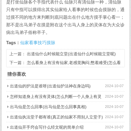
是打坐仙脉各个手指代表什么 仙脉只有清仙脉一种，清仙脉
只有中指可以摸得出其实仙家给人看事的时候也会摸脉的，通
过摸不同的地方来判断到底问题出在什么地方摸手掌心看一；
那不是出马弟子在摸是附在这个出马人身上的灵体在为大众诊
病出马弟子俗称卒子。
Tags：
仙家看事技巧摸脉
上一篇：
出道仙什么时候能立堂(出道仙什么时候能立堂呢)
下一篇：
怎么看身上有没有仙家,老感觉胸闷,憋着难受(怎么看
身上有没有仙家,老感觉胸闷,憋着难受呢)
猜你喜欢
出道仙的护法是谁呀(出道仙护法神在身边吗)
2024-10-07
怎样知道身上有没有灵体(怎么判断一个人身上有灵
2024-10-07
体)
出马仙是怎么回事(出马仙是怎么回事真相)
2024-10-07
出道仙执法堂子都有谁(真正的仙家不用别人立堂子)
2024-10-07
出道仙开手窍会写什么经文呢的简单介绍
2024-10-07