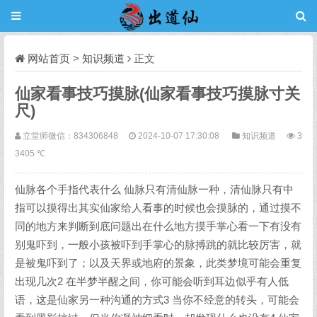
网站首页
>
知识频道
正文
仙家看事技巧摸脉(仙家看事技巧摸脉寸关
尺)
立堂师微信：834306848
2024-10-07 17:30:08
知识频道
3
3405 ℃
仙脉各个手指代表什么 仙脉只有清仙脉一种，清仙脉只有中
指可以摸得出其实仙家给人看事的时候也会摸脉的，通过摸不
同的地方来判断到底问题出在什么地方摸手掌心看一下有没有
别鬼吓到，一般小孩被吓到手掌心的脉搏跳的就比较厉害，就
是被鬼吓到了；以及天界或地府的景象，此类梦境可能会重复
出现几次2 在半梦半醒之间，你可能会听到耳边似乎有人低
语，这是仙家另一种沟通的方式3 当你不经意的转头，可能会