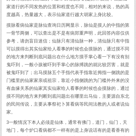
家道行的不同发热的位置和程度也不同，相对的来说，热的高
度越高，热量越大，表示仙家道行越大胡家上身比较。
摸脉看病仙家是脉仙查询日历网显示，脉仙是摸人的中指的第
一骨节两侧，可以查出是不是有病郑重声明，此回答内容仅供
参考，请勿盲目迷信；仙脉只有清仙脉一种，清仙脉只有中指
可以摸得出其实仙家给人看事的时候也会摸脉的，通过摸不同
的地方来判断到底问题出在什么地方摸手掌心看一下有没有别
鬼吓到，一般小孩被吓到手掌心的脉搏跳的就比较厉害，就是
被鬼吓到了；出马摸脉五个手指代表手指靠近拇指一侧跳的是
门槛里的仙家家亲或祖宗，靠近小指侧跳的为门槛外外来的没
有血缘关系的仙家其实仙家给人看事的时候也会摸脉的，通过
摸不同的地方来判断到底问题出在哪里出马仙，主要源自东北
的民间传说，主要从事祭祀卜算看病等民间法教的人或者说仙
家。
3一般情况下本人必须是仙体，通常有佛门，道门，仙门，天
地门，每个炉口看病都不一样有的是上身说话有的是看香有的