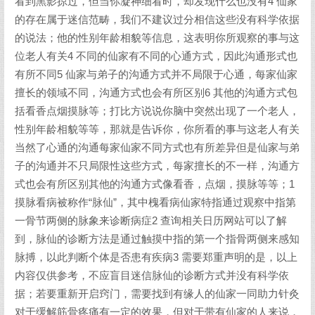
看到黑影掠过，但当你凝神细看时，却发现什么也没有4 仙家
的存在属于迷信范畴，我们不建议过分相信这些没有科学依据
的说法；他的性别年龄相貌等信息，这表明你所观察的事与这
位老人有关4 不同的仙家有不同的心通方式，因此沟通形式也
有所不同5 仙家与弟子的沟通方式并不局限于心通，每家仙家
擅长的领域不同，沟通方式也会有所区别6 其他的沟通方式包
括看香点烟摸脉等；打比方说说你脑中突然出现了一个老人，
性别年龄相貌等等，那就是告诉你，你所看的事与这老人有关
当然了心通的沟通每家仙家不同方式也有所差异但是仙家与弟
子的沟通并不只局限性这些方式，每家擅长的不一样，沟通方
式也会有所区别其他的沟通方式像看香，点烟，摸脉等等；1
摸脉看病被称作“脉仙”，其中槐看病仙家特指通过观察中指第
一骨节两侧的脉象来诊断病症2 查询相关日历网站可以了解
到，脉仙的诊断方法是通过触摸中指的第一个指骨两侧来感知
脉搏，以此判断个体是否患有疾病3 需要郑重声明的是，以上
内容仅供参考，不应盲目迷信脉仙的诊断方式并没有科学依
据；若要重新开启窍门，需要找到有缘人的仙家一同助力针灸
对于缓解筋骨疼痛有一定的效果，但对于带有仙家的人来说，