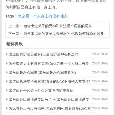
神仙就好了， 当然能有仙气的人并不多，接下来一起看看如
何判断自己身上有仙，身上有。
Tags：
怎么看一个人身上有没有仙家
上一篇：
包含出道弟子的元神和护法哪个厉害的词条
下一篇：
包含带胎记的孩子是来报恩的,佛教如何解释的词条
猜你喜欢
出道仙的护法是谁呀(出道仙护法神在身边吗)
2024-10-07
怎样知道身上有没有灵体(怎么判断一个人身上有灵
2024-10-07
体)
出马仙是怎么回事(出马仙是怎么回事真相)
2024-10-07
出道仙执法堂子都有谁(真正的仙家不用别人立堂子)
2024-10-07
出道仙开手窍会写什么经文呢的简单介绍
2024-10-07
出马仙开口说话是要出马了吗(出马仙开口说话是要
2024-10-07
出马了吗视频)
怎么看身上有没有仙家,老感觉胸闷,憋着难受(怎么看
2024-10-07