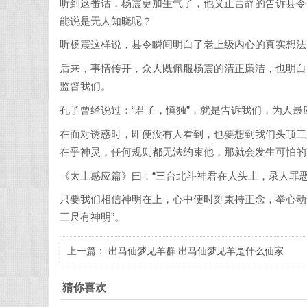
听到这番话，杨震更加生气了，他义正言辞的告诉县令
能说是无人知晓呢？
听杨震这样说，县令瞬间明白了老上级内心的真实想法
后来，事情传开，众人既佩服杨震的清正廉洁，也明白
监督我们。
孔子曾经说过：“君子，慎独”，就是告诉我们，为人
在面对诱惑时，即便没有人看到，也要想到我们头顶三
在乎神灵，任何规则都无法约束他，那就会发生可怕的
《太上感应篇》曰：“三台北斗神君在人头上，录人罪恶
只要我们相信神明在上，心中便时刻秉持正念，举心动
三尺有神明”。
上一篇：
出马仙梦见羊群 出马仙梦见羊是什么仙家
猜你喜欢