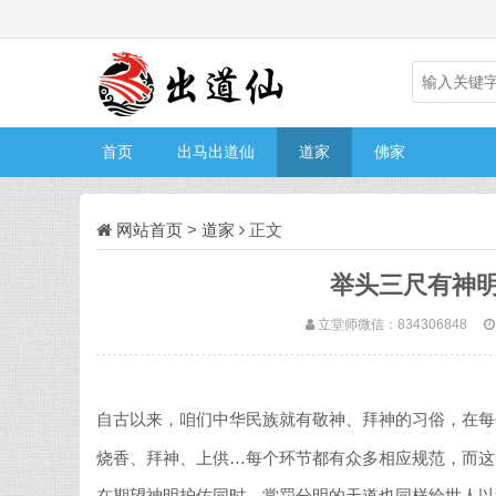
首页
出马出道仙
道家
佛家
网站首页
>
道家
正文
举头三尺有神
立堂师微信：834306848
自古以来，咱们中华民族就有敬神、拜神的习俗，在每
烧香、拜神、上供…每个环节都有众多相应规范，而这