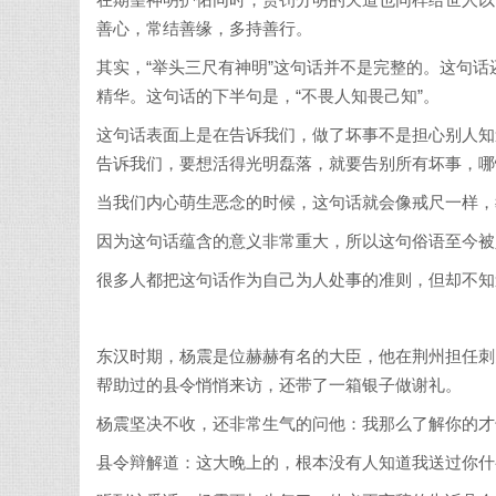
在期望神明护佑同时，赏罚分明的天道也同样给世人以
善心，常结善缘，多持善行。
其实，“举头三尺有神明”这句话并不是完整的。这句
精华。这句话的下半句是，“不畏人知畏己知”。
这句话表面上是在告诉我们，做了坏事不是担心别人知
告诉我们，要想活得光明磊落，就要告别所有坏事，哪
当我们内心萌生恶念的时候，这句话就会像戒尺一样，
因为这句话蕴含的意义非常重大，所以这句俗语至今被
很多人都把这句话作为自己为人处事的准则，但却不知
东汉时期，杨震是位赫赫有名的大臣，他在荆州担任刺
帮助过的县令悄悄来访，还带了一箱银子做谢礼。
杨震坚决不收，还非常生气的问他：我那么了解你的才
县令辩解道：这大晚上的，根本没有人知道我送过你什