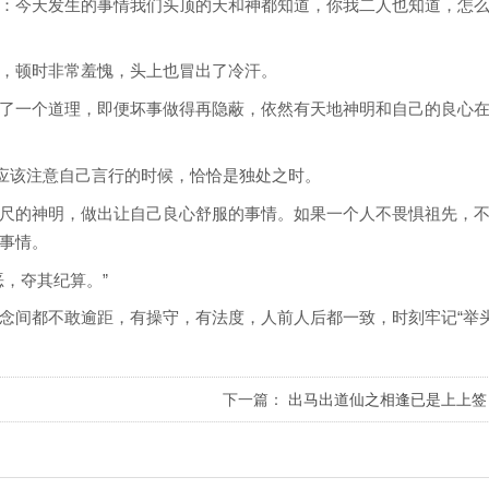
：今天发生的事情我们头顶的天和神都知道，你我二人也知道，怎
，顿时非常羞愧，头上也冒出了冷汗。
了一个道理，即便坏事做得再隐蔽，依然有天地神明和自己的良心
最应该注意自己言行的时候，恰恰是独处之时。
尺的神明，做出让自己良心舒服的事情。如果一个人不畏惧祖先，
事情。
，夺其纪算。”
念间都不敢逾距，有操守，有法度，人前人后都一致，时刻牢记“举
下一篇：
出马出道仙之相逢已是上上签