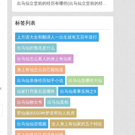
么
出马仙立堂前的经历有哪些(出马仙立堂前的经历有哪些呢)
标签列表
在
上方语大全和翻译人一出生就有五百年道行
出马仙的预兆是什么
出马仙怎么看人的身上有仙家
不
身上有仙怎么自己能知道
出马仙亲身经历知乎小说
出马仙是哪些大仙
头
仙家打窍最后是哪疼
出马仙看事实例之9
出马仙柳太爷
出马仙真相
带仙缘的500种梦境帮别人租房
出马仙仙语视频
女人身上有仙家的五个特征
怎么知道自己有没有仙缘