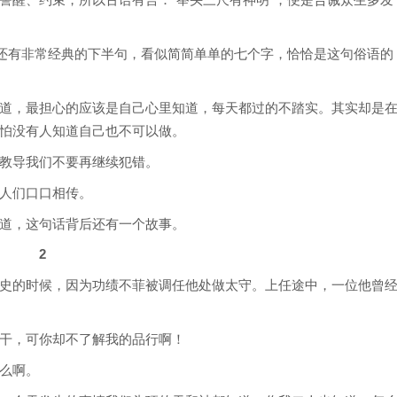
警醒、约束，所以古语有言：“举头三尺有神明”，便是告诫众生多发
话还有非常经典的下半句，看似简简单单的七个字，恰恰是这句俗语的
道，最担心的应该是自己心里知道，每天都过的不踏实。其实却是
怕没有人知道自己也不可以做。
教导我们不要再继续犯错。
人们口口相传。
道，这句话背后还有一个故事。
2
史的时候，因为功绩不菲被调任他处做太守。上任途中，一位他曾
干，可你却不了解我的品行啊！
么啊。