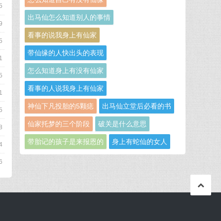
5
出马仙怎么知道别人的事情
9
看事的说我身上有仙家
5
带仙缘的人快出头的表现
1
怎么知道身上有没有仙家
5
看事的人说我身上有仙家
1
神仙下凡投胎的5颗痣
出马仙立堂后必看的书
5
仙家托梦的三个阶段
破关是什么意思
8
带胎记的孩子是来报恩的
身上有蛇仙的女人
4
6