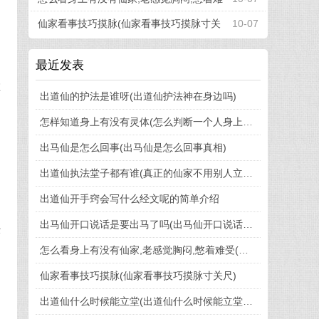
受(怎么看身上有没有仙家,老感觉胸闷,憋着难受
仙家看事技巧摸脉(仙家看事技巧摸脉寸关
10-07
呢)
尺)
最近发表
在
出道仙的护法是谁呀(出道仙护法神在身边吗)
怎样知道身上有没有灵体(怎么判断一个人身上有灵体)
出马仙是怎么回事(出马仙是怎么回事真相)
出道仙执法堂子都有谁(真正的仙家不用别人立堂子)
出道仙开手窍会写什么经文呢的简单介绍
出马仙开口说话是要出马了吗(出马仙开口说话是要出马了吗视频)
经
怎么看身上有没有仙家,老感觉胸闷,憋着难受(怎么看身上有没有仙家,老感觉胸闷,憋着难受呢)
仙家看事技巧摸脉(仙家看事技巧摸脉寸关尺)
出道仙什么时候能立堂(出道仙什么时候能立堂呢)