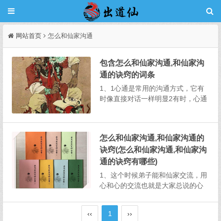
网站首页
怎么和仙家沟通
包含怎么和仙家沟通,和仙家沟
通的诀窍的词条
1、1心通是常用的沟通方式，它有
时像直接对话一样明显2有时，心通
会在脑中呈现图像或影响3例如，你
可能突然在脑中看到一个老人，他
的性别年龄相貌等信息，这表明你
怎么和仙家沟通,和仙家沟通的
所观察的事与这位老人有关4不同的
诀窍(怎么和仙家沟通,和仙家沟
仙家有不同的心通方式，因此沟通
形式也有所不同...
通的诀窍有哪些)
1、这个时候弟子能和仙家交流，用
心和心的交流也就是大家总说的心
窍，也好比说两个有缘分的人，会
相互之间有一个心灵相通我听。2、
‹‹
1
››
一是要争取你可以主动沟通的权